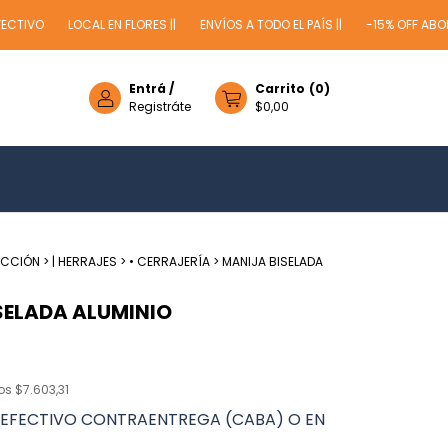
IVO
LOCAL EN FLORES ||
ENVÍOS A TODO EL PAÍS ||
-15% OFF ABONAND
Entrá
/
Carrito
(
0
)
Registráte
$0,00
UCCIÓN
>
| HERRAJES
>
• CERRAJERÍA
>
MANIJA BISELADA
SELADA ALUMINIO
tos
$7.603,31
EFECTIVO CONTRAENTREGA (CABA) O EN