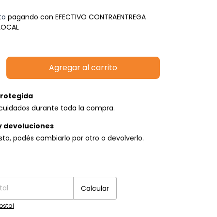
to
pagando con EFECTIVO CONTRAENTREGA
 LOCAL
rotegida
cuidados durante toda la compra.
y devoluciones
usta, podés cambiarlo por otro o devolverlo.
P:
Cambiar CP
o
Calcular
ostal