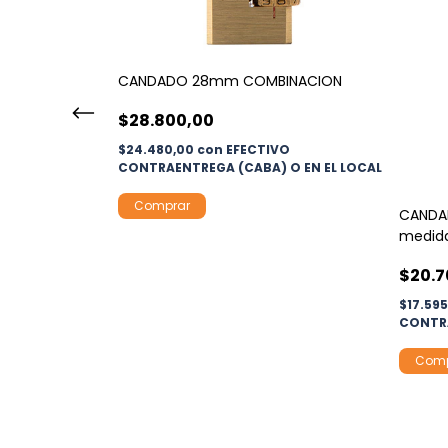
CANDADO 28mm COMBINACION
$28.800,00
$24.480,00
con
EFECTIVO
CONTRAENTREGA (CABA) O EN EL LOCAL
O (ver
CANDA
medid
$20.7
O
$17.59
 O EN EL LOCAL
CONTRA
Comp