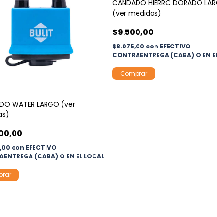
CANDADO HIERRO DORADO LA
(ver medidas)
$9.500,00
$8.075,00
con
EFECTIVO
CONTRAENTREGA (CABA) O EN E
Comprar
DO WATER LARGO (ver
as)
00,00
5,00
con
EFECTIVO
ENTREGA (CABA) O EN EL LOCAL
rar