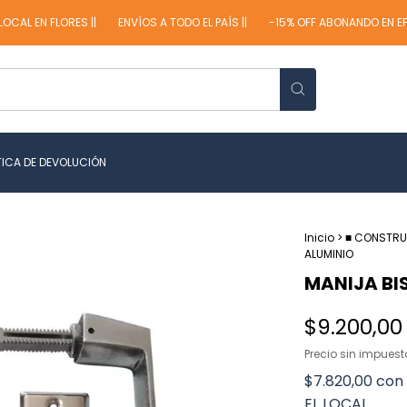
 EN FLORES ||
ENVÍOS A TODO EL PAÍS ||
-15% OFF ABONANDO EN EFECT
TICA DE DEVOLUCIÓN
Inicio
>
■ CONSTR
ALUMINIO
MANIJA BI
$9.200,00
Precio sin impues
$7.820,00
con
EL LOCAL