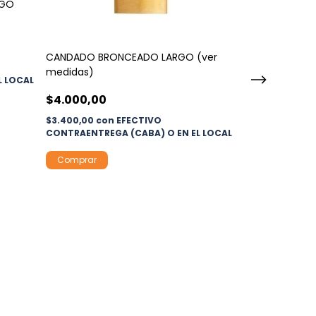
RGO
CANDADO BRONCEADO LARGO (ver
medidas)
L LOCAL
$4.000,00
$3.400,00
con
EFECTIVO
CONTRAENTREGA (CABA) O EN EL LOCAL
Comprar
CANDADO 30
$16.100,00
$13.685,00
con
CONTRAENTREGA