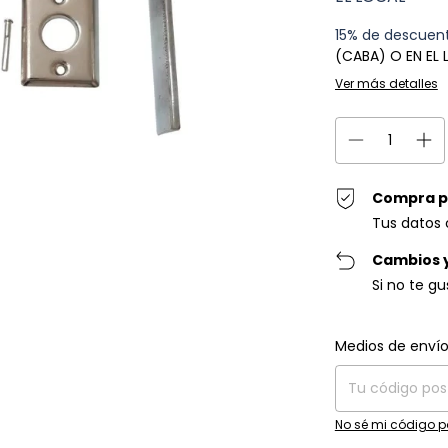
15% de descuen
(CABA) O EN EL
Ver más detalles
Compra p
Tus datos 
Cambios 
Si no te g
Entregas para el C
Medios de enví
No sé mi código p