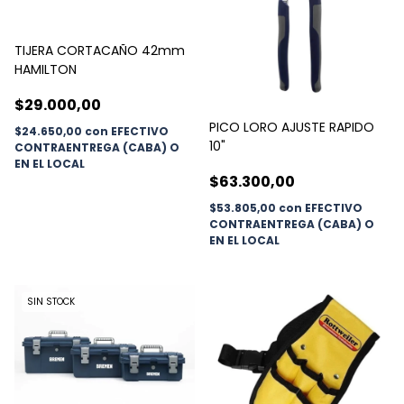
TIJERA CORTACAÑO 42mm
HAMILTON
$29.000,00
PICO LORO AJUSTE RAPIDO
$24.650,00
con
EFECTIVO
10"
CONTRAENTREGA (CABA) O
EN EL LOCAL
$63.300,00
$53.805,00
con
EFECTIVO
CONTRAENTREGA (CABA) O
EN EL LOCAL
SIN STOCK