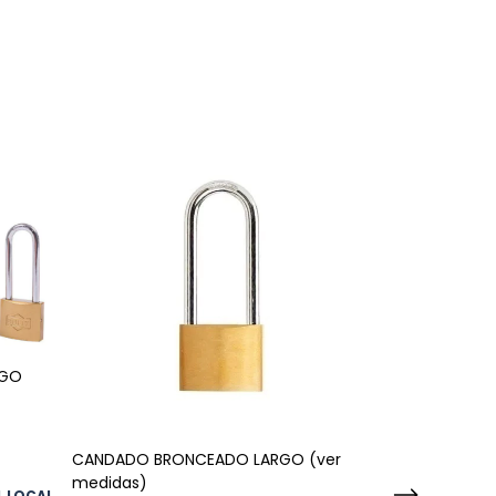
RGO
CANDADO HIE
(ver medidas)
CANDADO BRONCEADO LARGO (ver
medidas)
$8.700,00
L LOCAL