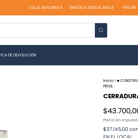
LOCAL EN FLORES ||
ENVÍOS A TODO EL PAÍS ||
-15% OFF ABO
TICA DE DEVOLUCIÓN
Inicio
>
■ CONSTR
PRIVE
CERRADURA
$43.700,0
Precio sin impues
$37.145,00
co
EN EL LOCAL