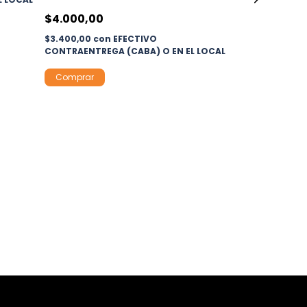
$7.395,00
con
$4.000,00
CONTRAENTREGA
$3.400,00
con
EFECTIVO
CONTRAENTREGA (CABA) O EN EL LOCAL
Comprar
Comprar