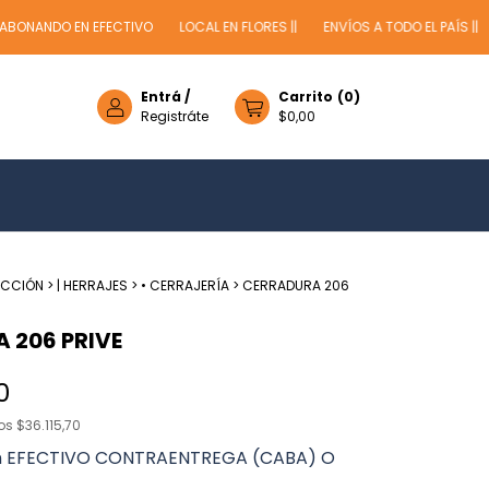
NANDO EN EFECTIVO
LOCAL EN FLORES ||
ENVÍOS A TODO EL PAÍS ||
-
Entrá
/
Carrito
(
0
)
Registráte
$0,00
UCCIÓN
>
| HERRAJES
>
• CERRAJERÍA
>
CERRADURA 206
 206 PRIVE
0
tos
$36.115,70
n
EFECTIVO CONTRAENTREGA (CABA) O