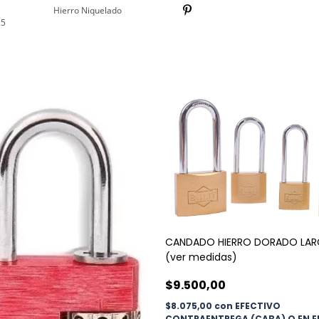
Hierro Niquelado
.5
CANDADO HIERRO DORADO LA
(ver medidas)
$9.500,00
$8.075,00
con
EFECTIVO
CONTRAENTREGA (CABA) O EN E