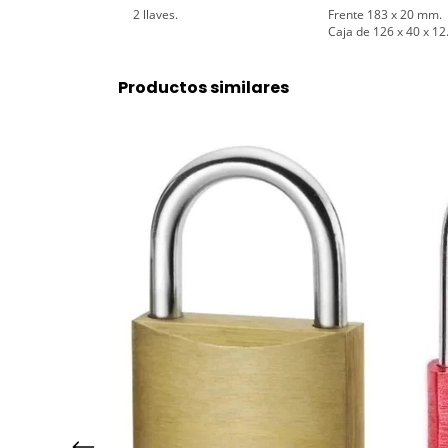
2 llaves.
Frente 183 x 20 mm.
Caja de 126 x 40 x 12
Productos similares
ORTO (ver
O
 O EN EL LOCAL