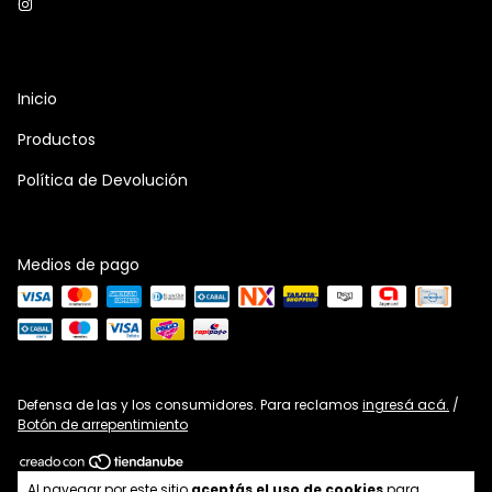
Inicio
Productos
Política de Devolución
Medios de pago
Defensa de las y los consumidores. Para reclamos
ingresá acá.
/
Botón de arrepentimiento
Copyright MGR - 2026. Todos los derechos reservados.
Al navegar por este sitio
aceptás el uso de cookies
para