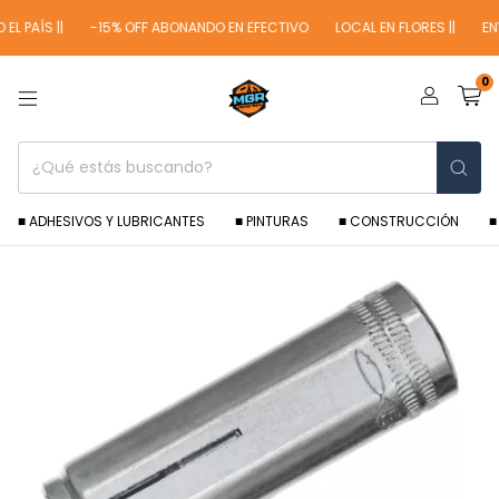
L PAÍS ||
-15% OFF ABONANDO EN EFECTIVO
LOCAL EN FLORES ||
ENVÍ
0
■ ADHESIVOS Y LUBRICANTES
■ PINTURAS
■ CONSTRUCCIÓN
■