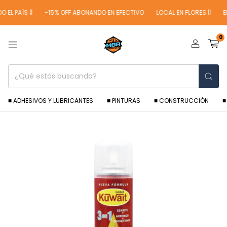
EL PAÍS ||
-15% OFF ABONANDO EN EFECTIVO
LOCAL EN FLORES ||
ENV
0
■ ADHESIVOS Y LUBRICANTES
■ PINTURAS
■ CONSTRUCCIÓN
■