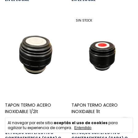
SIN STOCK
TAPON TERMO ACERO
TAPON TERMO ACERO
INOXIDABLE 1/2lt
INOXIDABLE 1lt
$2.100,00
$2.100,00
Al navegar por este sitio
aceptás el uso de cookies
para
agilizar tu experiencia de compra.
Entendido
$1.785,00
con
EFECTIVO
$1.785,00
con
EFECTIVO